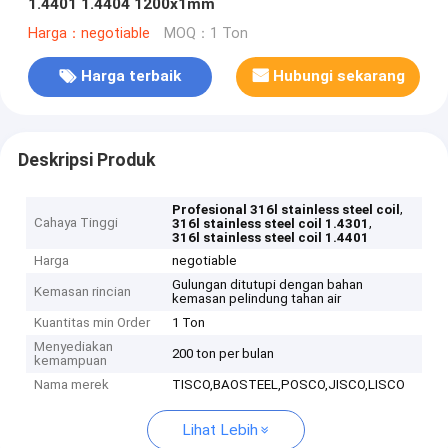
1.4401 1.4404 1200x1mm
Harga：negotiable
MOQ：1 Ton
Harga terbaik
Hubungi sekarang
Deskripsi Produk
,
Profesional 316l stainless steel coil
Cahaya Tinggi
,
316l stainless steel coil 1.4301
316l stainless steel coil 1.4401
Harga
negotiable
Gulungan ditutupi dengan bahan
Kemasan rincian
kemasan pelindung tahan air
Kuantitas min Order
1 Ton
Menyediakan
200 ton per bulan
kemampuan
Nama merek
TISCO,BAOSTEEL,POSCO,JISCO,LISCO
Lihat Lebih