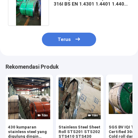
316l BS EN 1.4301 1.4401 1.4404
1200x1mm
Terus
Rekomendasi Produk
430 kumparan
Stainless Steel Sheet
SGS BV IQI TU
stainless steel yang
Roll STS201 STS202
Certified 304 
digulung dingin
STS410 STS430
Cold roll dari