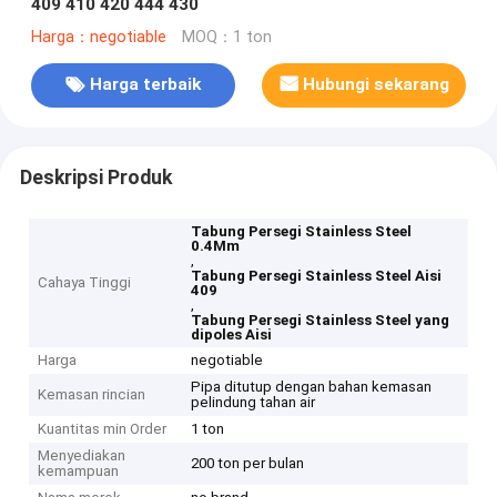
409 410 420 444 430
Harga：negotiable
MOQ：1 ton
Harga terbaik
Hubungi sekarang
Deskripsi Produk
Tabung Persegi Stainless Steel
0.4Mm
,
Tabung Persegi Stainless Steel Aisi
Cahaya Tinggi
409
,
Tabung Persegi Stainless Steel yang
dipoles Aisi
Harga
negotiable
Pipa ditutup dengan bahan kemasan
Kemasan rincian
pelindung tahan air
Kuantitas min Order
1 ton
Menyediakan
200 ton per bulan
kemampuan